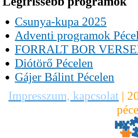
Legfrissebb programok
Csunya-kupa 2025
Adventi programok Péce
FORRALT BOR VERS
Diótörő Pécelen
Gájer Bálint Pécelen
Impresszum, kapcsolat
|
2
péce