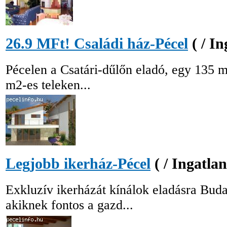
26.9 MFt! Családi ház-Pécel
( / I
Pécelen a Csatári-dűlőn eladó, egy 135 m
m2-es teleken...
Legjobb ikerház-Pécel
( / Ingatlan
Exkluzív ikerházát kínálok eladásra Bu
akiknek fontos a gazd...