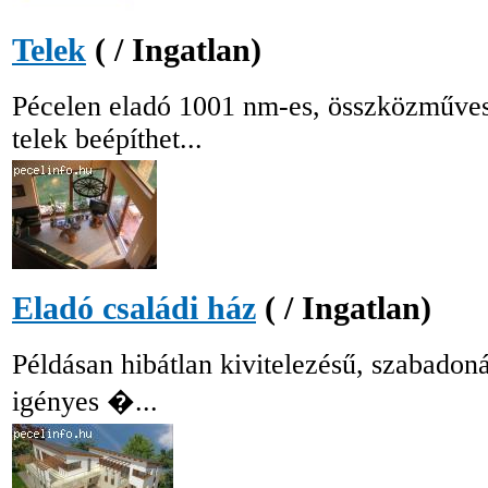
Telek
( / Ingatlan)
Pécelen eladó 1001 nm-es, összközműves
telek beépíthet...
Eladó családi ház
( / Ingatlan)
Példásan hibátlan kivitelezésű, szabadon
igényes �...