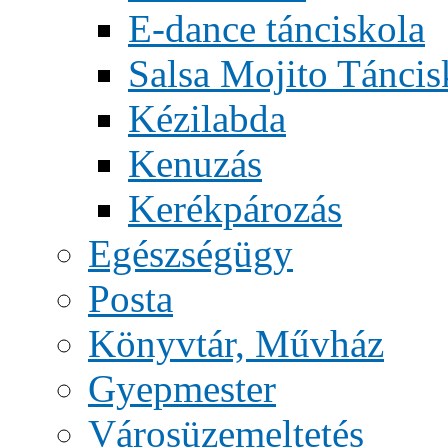
E-dance tánciskola
Salsa Mojito Táncis
Kézilabda
Kenuzás
Kerékpározás
Egészségügy
Posta
Könyvtár, Művház
Gyepmester
Városüzemeltetés