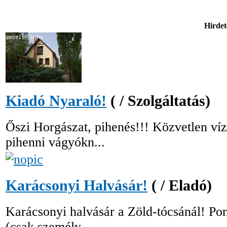
Hirdet
Kiadó Nyaraló!
( / Szolgáltatás)
Őszi Horgászat, pihenés!!! Közvetlen víz
pihenni vágyókn...
Karácsonyi Halvásár!
( / Eladó)
Karácsonyi halvásár a Zöld-tócsánál! Pon
(csak személy...