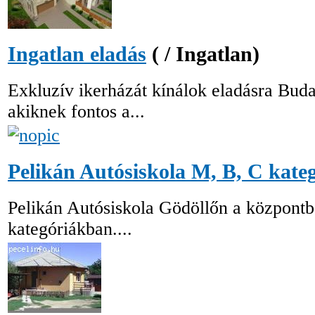
Ingatlan eladás
( / Ingatlan)
Exkluzív ikerházát kínálok eladásra Bud
akiknek fontos a...
Pelikán Autósiskola M, B, C kate
Pelikán Autósiskola Gödöllőn a központba
kategóriákban....