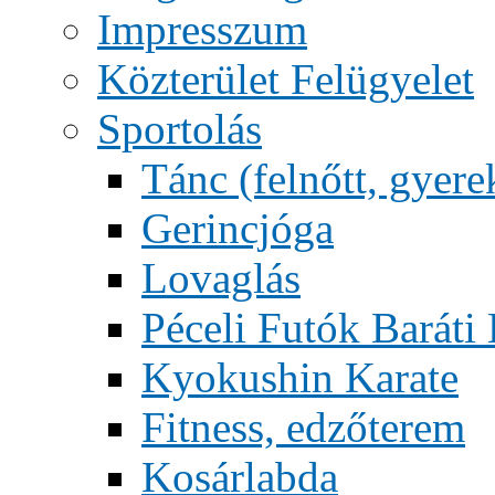
Impresszum
Közterület Felügyelet
Sportolás
Tánc (felnőtt, gyere
Gerincjóga
Lovaglás
Péceli Futók Baráti
Kyokushin Karate
Fitness, edzőterem
Kosárlabda