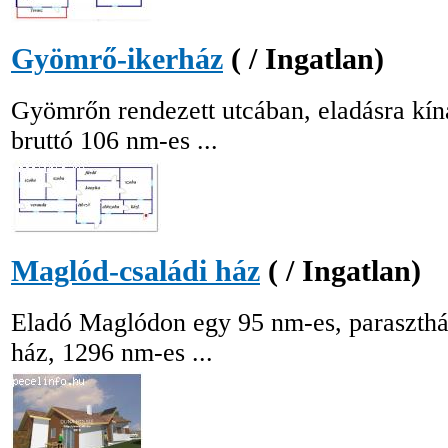
Gyömrő-ikerház
( / Ingatlan)
Gyömrőn rendezett utcában, eladásra kíná
bruttó 106 nm-es ...
Maglód-családi ház
( / Ingatlan)
Eladó Maglódon egy 95 nm-es, parasztház 
ház, 1296 nm-es ...