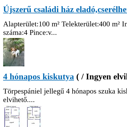
Újszerű családi ház eladó,cserélhe
Alapterület:100 m² Telekterület:400 m² I
száma:4 Pince:v...
4 hónapos kiskutya
( / Ingyen elv
Törpespániel jellegű 4 hónapos szuka kisk
elvihető....