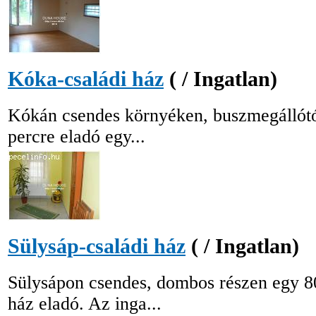
Kóka-családi ház
( / Ingatlan)
Kókán csendes környéken, buszmegállótól
percre eladó egy...
Sülysáp-családi ház
( / Ingatlan)
Sülysápon csendes, dombos részen egy 80
ház eladó. Az inga...