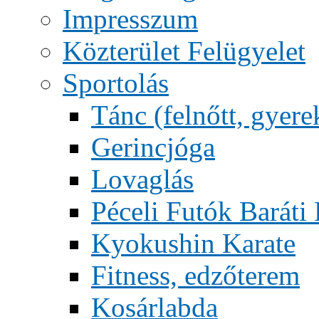
Impresszum
Közterület Felügyelet
Sportolás
Tánc (felnőtt, gyere
Gerincjóga
Lovaglás
Péceli Futók Baráti
Kyokushin Karate
Fitness, edzőterem
Kosárlabda