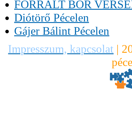
FORRALT BOR VERS
Diótörő Pécelen
Gájer Bálint Pécelen
Impresszum, kapcsolat
|
2
péce