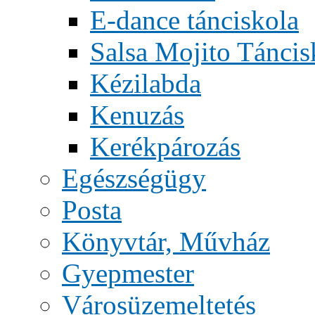
E-dance tánciskola
Salsa Mojito Táncis
Kézilabda
Kenuzás
Kerékpározás
Egészségügy
Posta
Könyvtár, Művház
Gyepmester
Városüzemeltetés