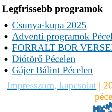
Legfrissebb programok
Csunya-kupa 2025
Adventi programok Péce
FORRALT BOR VERS
Diótörő Pécelen
Gájer Bálint Pécelen
Impresszum, kapcsolat
|
2
péce