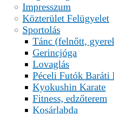
Impresszum
Közterület Felügyelet
Sportolás
Tánc (felnőtt, gyere
Gerincjóga
Lovaglás
Péceli Futók Baráti
Kyokushin Karate
Fitness, edzőterem
Kosárlabda