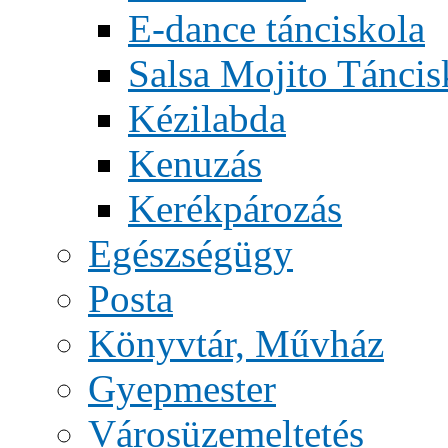
E-dance tánciskola
Salsa Mojito Táncis
Kézilabda
Kenuzás
Kerékpározás
Egészségügy
Posta
Könyvtár, Művház
Gyepmester
Városüzemeltetés