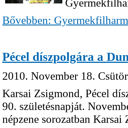
Gyermekfilha
Bővebben: Gyermekfilharm
Pécel díszpolgára a Du
2010. November 18. Csütör
Karsai Zsigmond, Pécel dís
90. születésnapját. Novemb
népzene sorozatban Karsai Zs