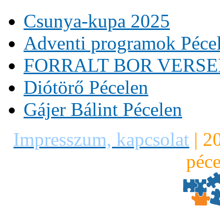
Csunya-kupa 2025
Adventi programok Péce
FORRALT BOR VERS
Diótörő Pécelen
Gájer Bálint Pécelen
Impresszum, kapcsolat
|
2
péce