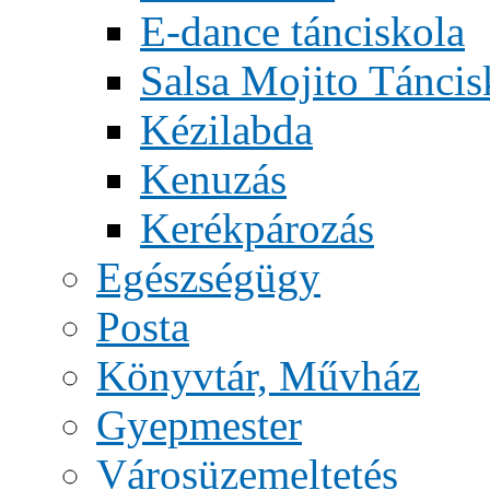
E-dance tánciskola
Salsa Mojito Táncis
Kézilabda
Kenuzás
Kerékpározás
Egészségügy
Posta
Könyvtár, Művház
Gyepmester
Városüzemeltetés