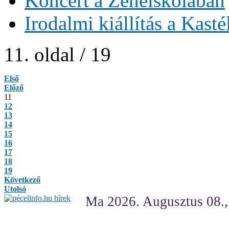
Koncert a Zeneiskolában
Irodalmi kiállítás a Kast
11. oldal / 19
Első
Előző
11
12
13
14
15
16
17
18
19
Következő
Utolsó
Ma 2026. Augusztus 08.