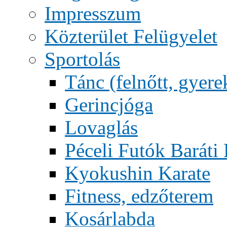
Impresszum
Közterület Felügyelet
Sportolás
Tánc (felnőtt, gyere
Gerincjóga
Lovaglás
Péceli Futók Baráti
Kyokushin Karate
Fitness, edzőterem
Kosárlabda