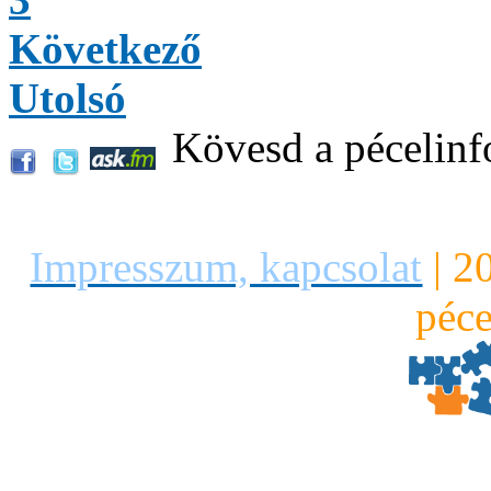
Következő
Utolsó
Kövesd a pécelinf
Impresszum, kapcsolat
|
2
péce