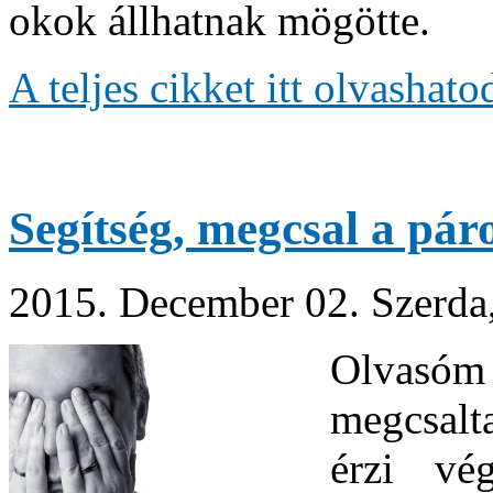
okok állhatnak mögötte.
A teljes cikket itt olvashat
Segítség, megcsal a pá
2015. December 02. Szerda
Olvasóm
megcsalt
érzi vé