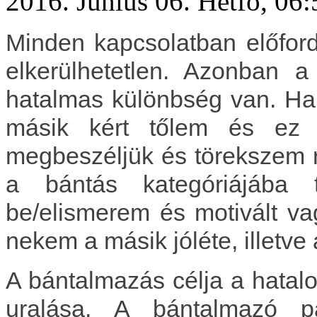
2016. Június 06. Hétfő, 06:
Minden kapcsolatban előfor
elkerülhetetlen. Azonban 
hatalmas különbség van. Ha 
másik kért tőlem és ez 
megbeszéljük és törekszem 
a bántás kategóriájába 
be/elismerem és motivált vag
nekem a másik jóléte, illetve
A bántalmazás célja a hatalom
uralása. A bántalmazó pá