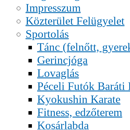
Impresszum
Közterület Felügyelet
Sportolás
Tánc (felnőtt, gyere
Gerincjóga
Lovaglás
Péceli Futók Baráti
Kyokushin Karate
Fitness, edzőterem
Kosárlabda