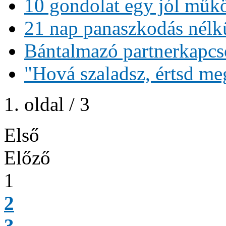
10 gondolat egy jól műkö
21 nap panaszkodás nélk
Bántalmazó partnerkapcs
"Hová szaladsz, értsd meg
1. oldal / 3
Első
Előző
1
2
3