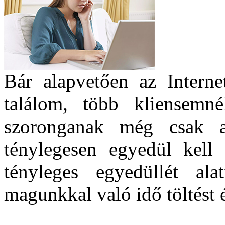
Bár alapvetően az Interne
találom, több kliensemn
szoronganak még csak a
ténylegesen egyedül kell
tényleges egyedüllét al
magunkkal való idő töltést 