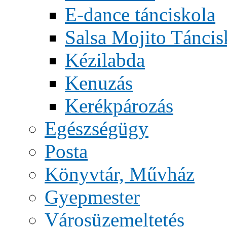
E-dance tánciskola
Salsa Mojito Táncis
Kézilabda
Kenuzás
Kerékpározás
Egészségügy
Posta
Könyvtár, Művház
Gyepmester
Városüzemeltetés