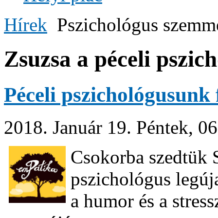
Hírek
Pszichológus szemm
Zsuzsa a péceli pszic
Péceli pszichológusunk f
2018. Január 19. Péntek, 0
Csokorba szedtük S
pszichológus legúja
a humor és a stress