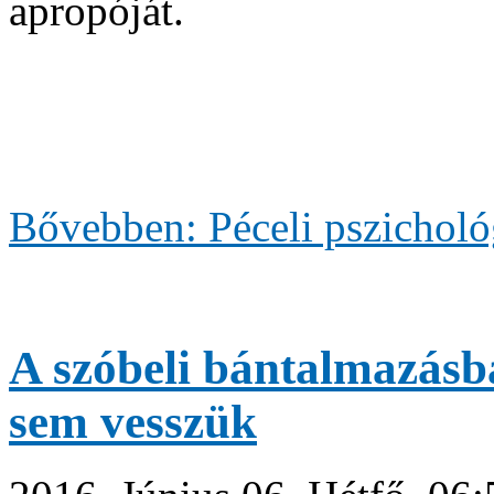
apropóját.
Bővebben: Péceli pszichológ
A szóbeli bántalmazásba
sem vesszük