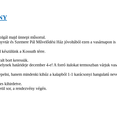
NY
olgál majd ünnepi műsorral.
yvtár és Szemere Pál Művelődési Ház jóvoltából ezen a vasárnapon is 
al készülünk a Kossuth térre.
lt bort keressük.
elynek határideje december 4-e! A forró italokat termoszban várjuk vasá
.
elni, hanem mindenki kihúz a kalapból 1-1 karácsonyi hangulatú neve
es kihirdetve.
rül sor, a rendezvény végén.