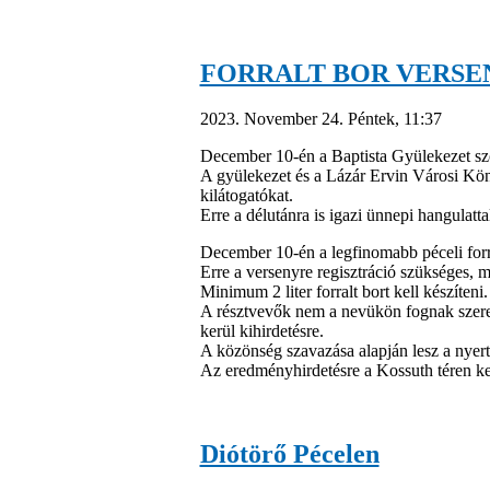
FORRALT BOR VERSE
2023. November 24. Péntek, 11:37
December 10-én a Baptista Gyülekezet sz
A gyülekezet és a Lázár Ervin Városi Kön
kilátogatókat.
Erre a délutánra is igazi ünnepi hangulatt
December 10-én a legfinomabb péceli forra
Erre a versenyre regisztráció szükséges, m
Minimum 2 liter forralt bort kell készíteni
A résztvevők nem a nevükön fognak szerep
kerül kihirdetésre.
A közönség szavazása alapján lesz a nyert
Az eredményhirdetésre a Kossuth téren ke
Diótörő Pécelen