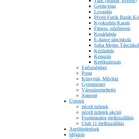
Tánc (felnőtt, gyerek)
Gerincjóga
Lovaglás
Péceli Futók Baráti Kö
Kyokushin Karate
Fitness, edzőterem
Kosárlabda
E-dance tánciskola
Salsa Mojito Tánciskol
Kézilabda
Kenuzás
Kerékpározás
Egészségügy
Posta
Könyvtár, Művház
Gyepmester
Városüzemeltetés
Jogpont
Üzletek
péceli üzletek
péceli üzletek akciói
Foodminátor ételkiszállítás
Club 11 ételkiszállítás
Apróhirdetések
Időjárás