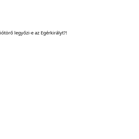
törő legyőzi-e az Egérkirályt?!