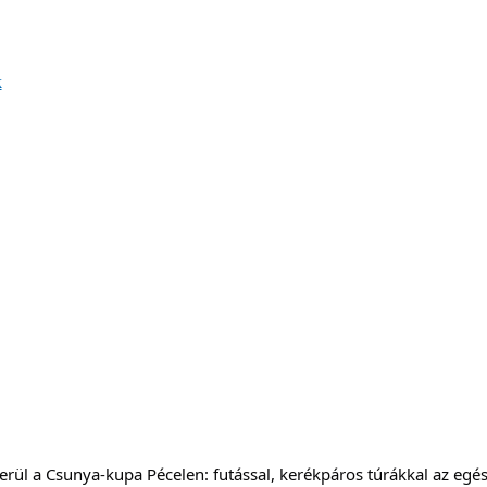
k
ül a Csunya-kupa Pécelen: futással, kerékpáros túrákkal az egés