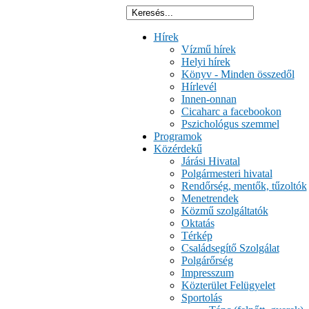
Hírek
Vízmű hírek
Helyi hírek
Könyv - Minden összedől
Hírlevél
Innen-onnan
Cicaharc a facebookon
Pszichológus szemmel
Programok
Közérdekű
Járási Hivatal
Polgármesteri hivatal
Rendőrség, mentők, tűzoltók
Menetrendek
Közmű szolgáltatók
Oktatás
Térkép
Családsegítő Szolgálat
Polgárőrség
Impresszum
Közterület Felügyelet
Sportolás