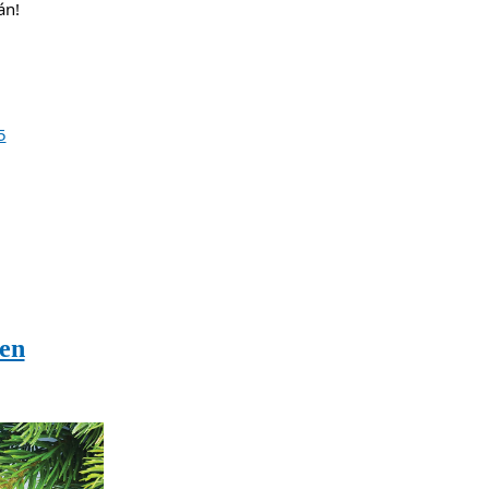
n!

		Bővebben: Csunya-kupa 2025		
en