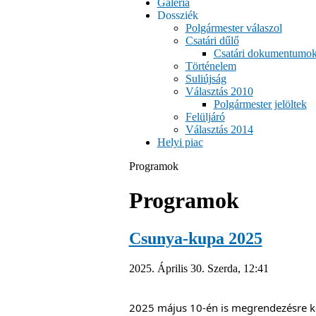
Galéria
Dossziék
Polgármester válaszol
Csatári dűlő
Csatári dokumentumo
Történelem
Suliújság
Választás 2010
Polgármester jelöltek
Felüljáró
Választás 2014
Helyi piac
Programok
Programok
Csunya-kupa 2025
2025. Április 30. Szerda, 12:41
2025 május 10-én is megrendezésre ker