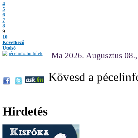
4
5
6
7
8
9
10
Következő
Utolsó
Ma 2026. Augusztus 08.
Kövesd a pécelinf
Hirdetés