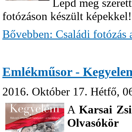
Lepd meg szerett
fotózáson készült képekkel!
Bővebben: Családi fotózás
Emlékműsor - Kegyele
2016. Október 17. Hétfő, 0
A
Karsai Zs
Olvasókör
ti