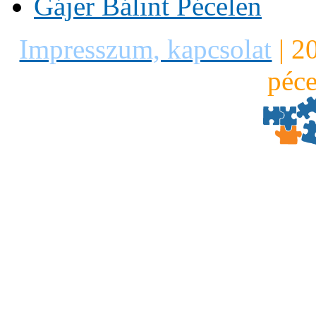
Gájer Bálint Pécelen
Impresszum, kapcsolat
|
2
péce