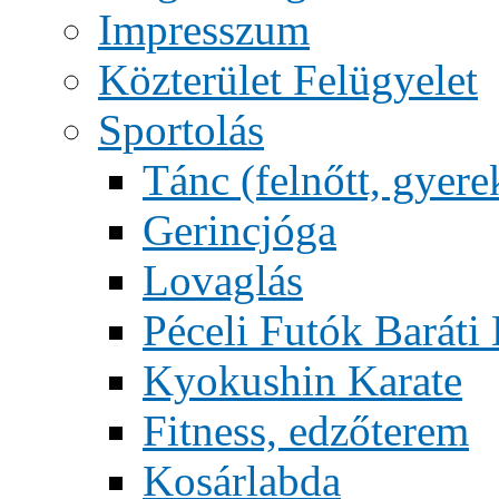
Impresszum
Közterület Felügyelet
Sportolás
Tánc (felnőtt, gyere
Gerincjóga
Lovaglás
Péceli Futók Baráti
Kyokushin Karate
Fitness, edzőterem
Kosárlabda