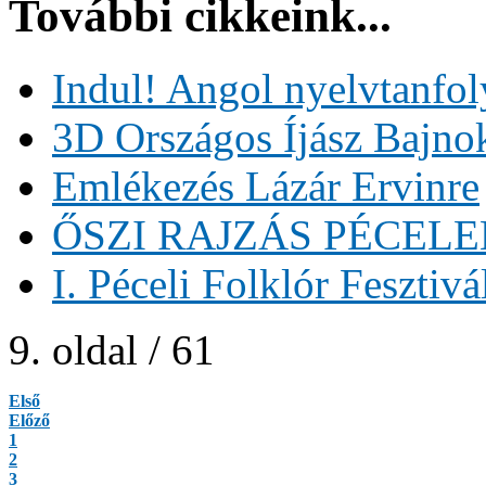
További cikkeink...
Indul! Angol nyelvtanfo
3D Országos Íjász Bajno
Emlékezés Lázár Ervinre
ŐSZI RAJZÁS PÉCELE
I. Péceli Folklór Fesztivá
9. oldal / 61
Első
Előző
1
2
3