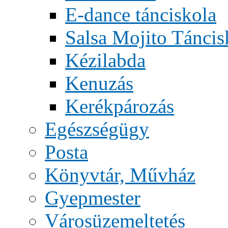
E-dance tánciskola
Salsa Mojito Táncis
Kézilabda
Kenuzás
Kerékpározás
Egészségügy
Posta
Könyvtár, Művház
Gyepmester
Városüzemeltetés