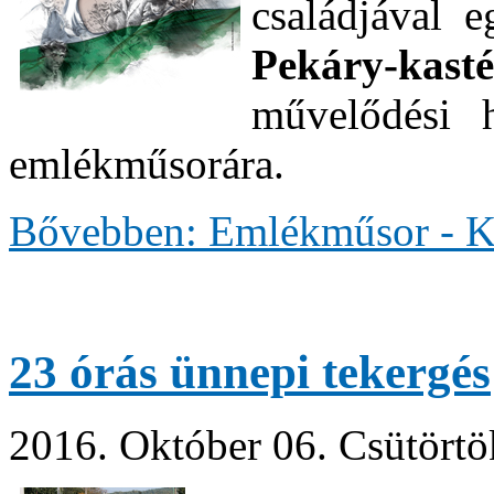
családjával 
Pekáry-kast
művelődési h
emlékműsorára.
Bővebben: Emlékműsor - 
23 órás ünnepi tekergés
2016. Október 06. Csütörtö