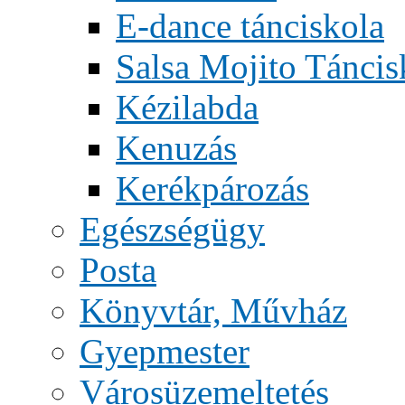
E-dance tánciskola
Salsa Mojito Táncis
Kézilabda
Kenuzás
Kerékpározás
Egészségügy
Posta
Könyvtár, Művház
Gyepmester
Városüzemeltetés