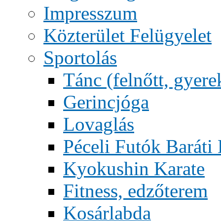
Impresszum
Közterület Felügyelet
Sportolás
Tánc (felnőtt, gyere
Gerincjóga
Lovaglás
Péceli Futók Baráti
Kyokushin Karate
Fitness, edzőterem
Kosárlabda