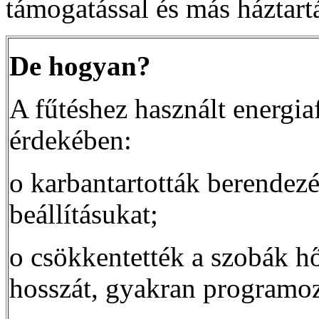
támogatással és más háztar
De hogyan?
A fűtéshez használt energia
érdekében:
o karbantartották berendezés
beállításukat;
o csökkentették a szobák hőm
hosszát, gyakran programoz