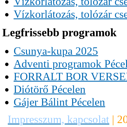
Vízkorlátozás, tolózár cs
Vízkorlátozás, tolózár cs
Legfrissebb programok
Csunya-kupa 2025
Adventi programok Péce
FORRALT BOR VERS
Diótörő Pécelen
Gájer Bálint Pécelen
Impresszum, kapcsolat
|
2