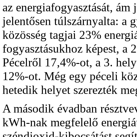
az energiafogyasztását, ám 
jelentősen túlszárnyalta: a
közösség tagjai 23% energiá
fogyasztásukhoz képest, a 2
Pécelről 17,4%-ot, a 3. hel
12%-ot. Még egy péceli köz
hetedik helyet szerezték me
A második évadban résztve
kWh-nak megfelelő energiát
széndioxid-kibocsátást segít