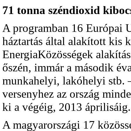
71 tonna széndioxid kibocs
A programban 16 Európai Un
háztartás által alakított kis
EnergiaKözösségek alakítá
őszén, immár a második éva
munkahelyi, lakóhelyi stb. 
versenyhez az ország minden
ki a végéig, 2013 áprilisáig.
A magyarországi 17 közössé