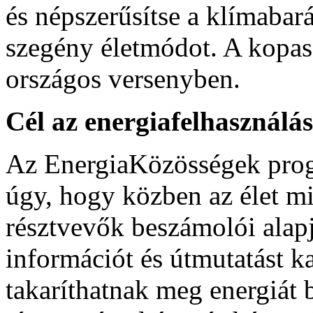
és népszerűsítse a klímabar
szegény életmódot. A kopas
országos versenyben.
Cél az energiafelhasználá
Az EnergiaKözösségek progr
úgy, hogy közben az élet m
résztvevők beszámolói alap
információt és útmutatást k
takaríthatnak meg energiát b